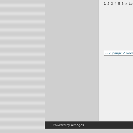
1
2
3
4
5
6
»
Le
Powered by
4images