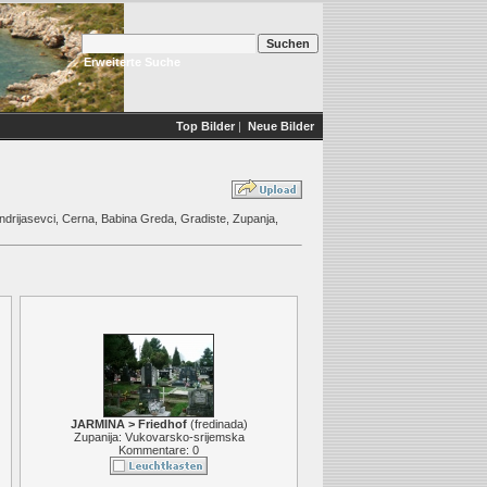
Erweiterte Suche
Top Bilder
|
Neue Bilder
drijasevci, Cerna, Babina Greda, Gradiste, Zupanja,
JARMINA > Friedhof
(
fredinada
)
Zupanija: Vukovarsko-srijemska
Kommentare: 0