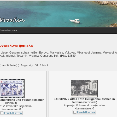
sko-srijemska
ovarsko-srijemska
 dieser Gespannschaft heißen Borovo, Markusica, Vukovar, Mikanovci, Jarmina, Vinkovci, An
Otok, nijemci, Tovarnik, Vrbanja, Gunja und Ilok. (Hits: 13889)
 auf 6 Seite(n). Angezeigt: Bild 1 bis 9.
JARMINA > Altes Foto Heiligenhäusschen in
kanerkirche und Festungsmauer
Jarmina
(
fredinada
)
(
hartmut
)
Zupanija: Vukovarsko-srijemska
ja: Vukovarsko-srijemska
Kommentare: 0
Kommentare: 0