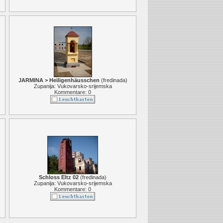
JARMINA > Heiligenhäusschen
(
fredinada
)
Zupanija: Vukovarsko-srijemska
Kommentare: 0
Schloss Eltz 02
(
fredinada
)
Zupanija: Vukovarsko-srijemska
Kommentare: 0