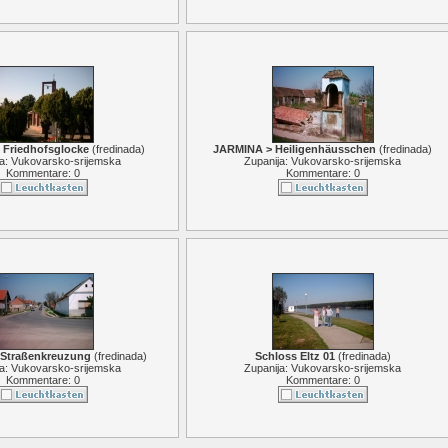
Friedhofsglocke
(
fredinada
)
JARMINA > Heiligenhäusschen
(
fredinada
)
ja: Vukovarsko-srijemska
Zupanija: Vukovarsko-srijemska
Kommentare: 0
Kommentare: 0
Straßenkreuzung
(
fredinada
)
Schloss Eltz 01
(
fredinada
)
ja: Vukovarsko-srijemska
Zupanija: Vukovarsko-srijemska
Kommentare: 0
Kommentare: 0