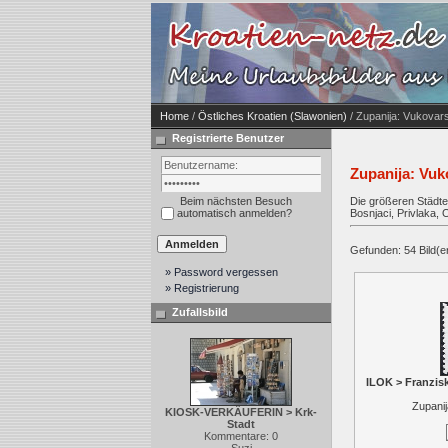
Home
/
Östliches Kroatien (Slawonien)
/ Zupanija: Vukovar
Registrierte Benutzer
Zupanija: Vuk
Beim nächsten Besuch
Die größeren Städte
automatisch anmelden?
Bosnjaci, Privlaka, 
Gefunden: 54 Bild(er)
» Password vergessen
» Registrierung
Zufallsbild
ILOK > Franzis
Zupani
KIOSK-VERKÄUFERIN > Krk-
Stadt
Kommentare: 0