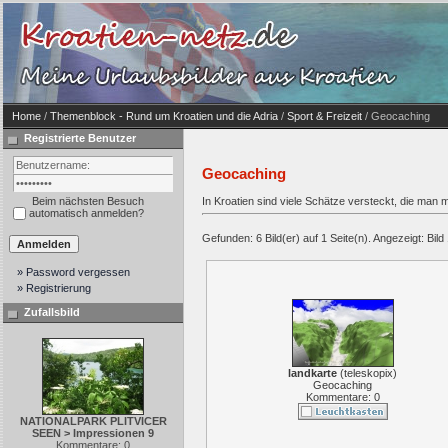
Home
/
Themenblock - Rund um Kroatien und die Adria
/
Sport & Freizeit
/ Geocaching
Registrierte Benutzer
Geocaching
Beim nächsten Besuch
In Kroatien sind viele Schätze versteckt, die man 
automatisch anmelden?
Gefunden: 6 Bild(er) auf 1 Seite(n). Angezeigt: Bild 
» Password vergessen
» Registrierung
Zufallsbild
landkarte
(
teleskopix
)
Geocaching
Kommentare: 0
NATIONALPARK PLITVICER
SEEN > Impressionen 9
Kommentare: 0