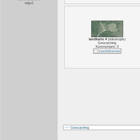
wigu1
landkarte 4
(
teleskopix
)
Geocaching
Kommentare: 0