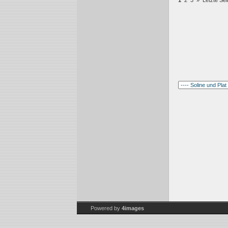
1
2
3
»
Letzte Sei
Powered by
4images