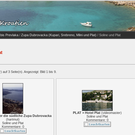
 bis Prevlaka
/
Zupa Dubrovacka (Kupari, Srebreno, Mlini und Plat)
/ Soline und Plat
at
 auf 3 Seite(n). Angezeigt: Bild 1 bis 9.
PLAT > Hotel Plat
(
videomaster
)
er die südliche Zupa Dubrovacka
Soline und Plat
(
hartmut
)
Kommentare: 0
Soline und Plat
Kommentare: 0