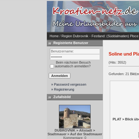
Home
/
Region Dubrovnik - Festland: (Süddalmatien) Ploce
Registrierte Benutzer
Soline und Pl
Beim nächsten Besuch
(Hits: 3552)
automatisch anmelden?
Gefunden: 21 Bild(er)
» Password vergessen
» Registrierung
Zufallsbild
PLAT > Blick üb
DUBROVNIK > Altstadt >
Stadtmauer > Auf der Stadtmauer
Kommentare: 0