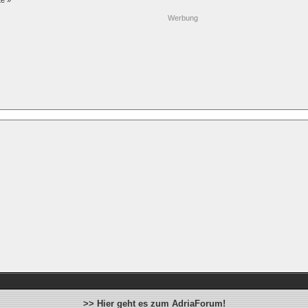
te »
Werbung
>> Hier geht es zum AdriaForum!