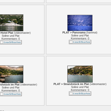
PLAT > Panorama
(
hartmut
)
Hotel Plat
(
videomaster
)
Soline und Plat
Soline und Plat
Kommentare: 0
Kommentare: 0
PLAT > Strandstück im Plat
(
videomaster
)
ndstück im Plat
(
videomaster
)
Soline und Plat
Soline und Plat
Kommentare: 0
Kommentare: 0