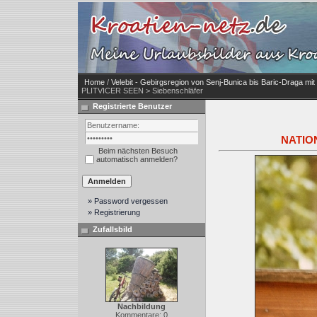
Home
/
Velebit - Gebirgsregion von Senj-Bunica bis Baric-Draga mit
PLITVICER SEEN > Siebenschläfer
Registrierte Benutzer
NATION
Beim nächsten Besuch
automatisch anmelden?
» Password vergessen
» Registrierung
Zufallsbild
Nachbildung
Kommentare: 0