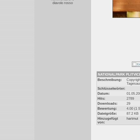
diavolo rosso
NATIONALPARK PLITVICER
Beschreibung:
Copyright
Tagesau
Schlüsselwörter:
Datum:
01.05.20
Hits:
2789
Downloads:
29
Bewertung:
4.00 (1 
Dateigröße:
87.2 KB
Hinzugefügt
hartmut
von: