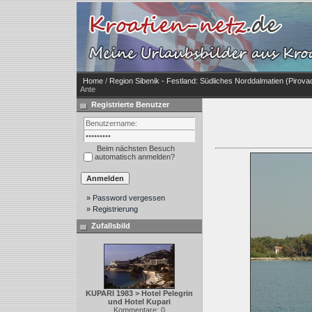
Home
/
Region Sibenik - Festland: Südliches Norddalmatien (Pirova
Ante
Registrierte Benutzer
Beim nächsten Besuch
automatisch anmelden?
» Password vergessen
» Registrierung
Zufallsbild
KUPARI 1983 > Hotel Pelegrin
und Hotel Kupari
Kommentare: 0