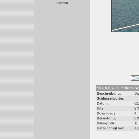
hartmut
SIBENIK > Leuchtturm Sv
Beschreibung:
Das
Schlüsselwörter:
Datum:
02
Hits:
27
Downloads:
4
Bewertung:
0.
Dateigröße:
11
Hinzugefügt von:
Kä