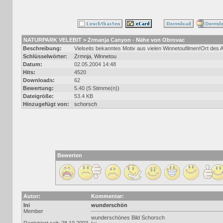
NATURPARK VELEBIT > Zrmanja Canyon - Nähe von Obrovac
Beschreibung:
Vielseits bekanntes Motiv aus vielen Winnetoufilmen!Ort des
Schlüsselwörter:
Zrmnja
,
Winnetou
Datum:
02.05.2004 14:48
Hits:
4520
Downloads:
62
Bewertung:
5.40 (5 Stimme(n))
Dateigröße:
53.4 KB
Hinzugefügt von:
schorsch
Bewerten
Autor:
Kommentar:
Ini
wunderschön
Member
wunderschönes Bild Schorsch