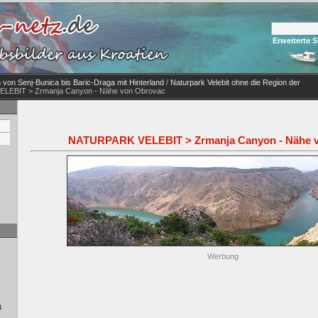
Erweiterte 
n von Senj-Bunica bis Baric-Draga mit Hinterland
/
Naturpark Velebit ohne die Region der
LEBIT > Zrmanja Canyon - Nähe von Obrovac
NATURPARK VELEBIT > Zrmanja Canyon - Nähe 
Werbung
8