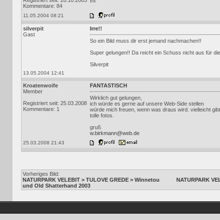
Registriert seit: 28.10.2003
Ini
Kommentare: 84
11.05.2004 08:21
silverpit
Irre!!
Gast
So ein Bild muss dir erst jemand nachmachen!!
Super gelungen!! Da reicht ein Schuss nicht aus für di
Silverpit
13.05.2004 12:41
Kroatenwoife
FANTASTISCH
Member
Wirklich gut gelungen,
Registriert seit: 25.03.2008
ich würde es gerne auf unsere Web-Side stellen
Kommentare: 1
würde mich freuen, wenn was draus wird. vielleicht gi
tolle fotos.
gruß
w.birkmann@web.de
25.03.2008 21:43
Vorheriges Bild:
NATURPARK VELEBIT > TULOVE GREDE > Winnetou
NATURPARK VELE
und Old Shatterhand 2003