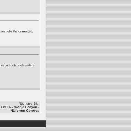
eses tolle Panoramabild.
bt es ja auch noch andere
Nächstes Bild:
BIT > Zrmanja Canyon -
Nähe von Obrovac