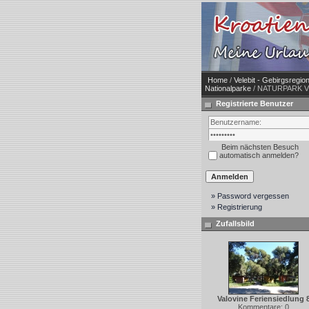
Home
/
Velebit - Gebirgsregio
Nationalparke
/ NATURPARK VE
Registrierte Benutzer
Beim nächsten Besuch
automatisch anmelden?
» Password vergessen
» Registrierung
Zufallsbild
Valovine Feriensiedlung 
Kommentare: 0