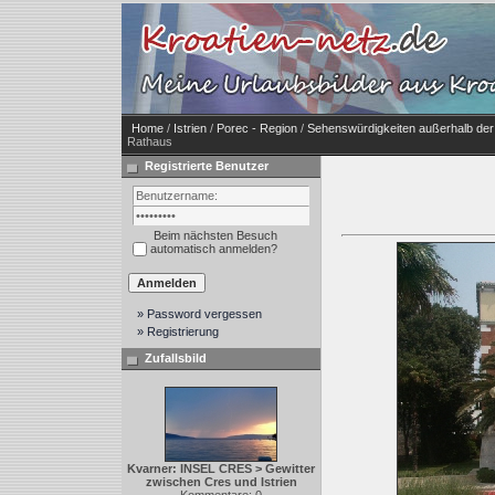
Home
/
Istrien
/
Porec - Region
/
Sehenswürdigkeiten außerhalb der
Rathaus
Registrierte Benutzer
Beim nächsten Besuch
automatisch anmelden?
» Password vergessen
» Registrierung
Zufallsbild
Kvarner: INSEL CRES > Gewitter
zwischen Cres und Istrien