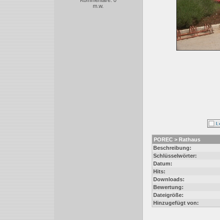
Kommentare: 0
m.w.
POREC > Rathaus
Beschreibung:
Schlüsselwörter:
Datum:
Hits:
Downloads:
Bewertung:
Dateigröße:
Hinzugefügt von: