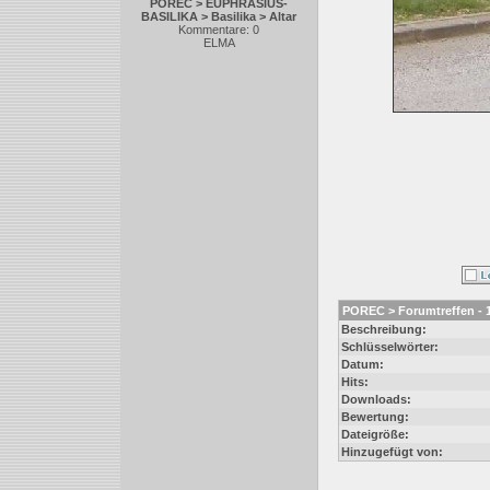
POREC > EUPHRASIUS-
BASILIKA > Basilika > Altar
Kommentare: 0
ELMA
POREC > Forumtreffen - 1
Beschreibung:
Schlüsselwörter:
Datum:
Hits:
Downloads:
Bewertung:
Dateigröße:
Hinzugefügt von: