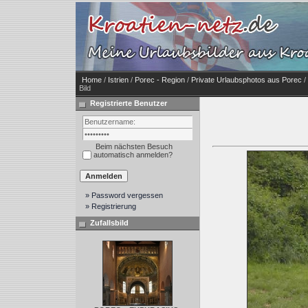
Home
/
Istrien
/
Porec - Region
/
Private Urlaubsphotos aus Porec
/
Bild
Registrierte Benutzer
Beim nächsten Besuch
automatisch anmelden?
» Password vergessen
» Registrierung
Zufallsbild