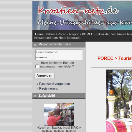
Home
/
Istrien
/
Porec - Region
/
POREC - Bilder der berühmten Alts
Altstadt und dem Hotel Materada
Registrierte Benutzer
POREC > Tourist
Beim nächsten Besuch
automatisch anmelden?
» Password vergessen
» Registrierung
Zufallsbild
Kvarner: Baska, Insel KRK >
Ketten, Ketten, Ketten