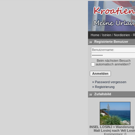
Home
/
Istrien
/
Nordistrien -
Registrierte Benutzer
Beim nächsten Besuch
automatisch anmelden?
» Password vergessen
» Registrierung
Zufallsbild
INSEL LOSINJ > Wanderung
Mali Losinj nach Veli Losi
Kommentare: 0