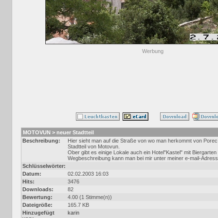
Werbung
MOTOVUN > neuer Stadtteil
Beschreibung:
Hier sieht man auf die Straße von wo man herkommt von Porec
Stadtteil von Motovun.
Ober gibt es einige Lokale auch ein Hotel"Kastel" mit Biergart
Wegbeschreibung kann man bei mir unter meiner e-mail-Adress
Schlüsselwörter:
Datum:
02.02.2003 16:03
Hits:
3476
Downloads:
82
Bewertung:
4.00 (1 Stimme(n))
Dateigröße:
165.7 KB
Hinzugefügt
karin