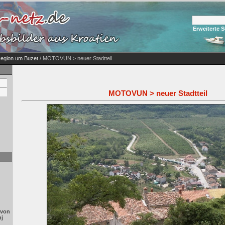
Erweiterte 
 Region um Buzet
/ MOTOVUN > neuer Stadtteil
MOTOVUN > neuer Stadtteil
 von
nj