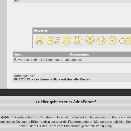
von:
Bewerten
Autor:
Kommentar:
Es wurden noch keine Kommentare abgegeben.
Vorheriges Bild:
MOTOVUN > Kirchturm > Blick auf das alte Kastell
>> Hier geht es zum AdriaForum!
r��ten Bilderdatenbank zu Kroatien im Internet. Es basiert auf tausenden von Fotos von eh
m, indem Du eigene Bilder hochl�dst oder die Plattform anderen Menschen empfiehlst. Sol
haben, steht Dir das Team vom Photoforum gerne zur Verf�gung.