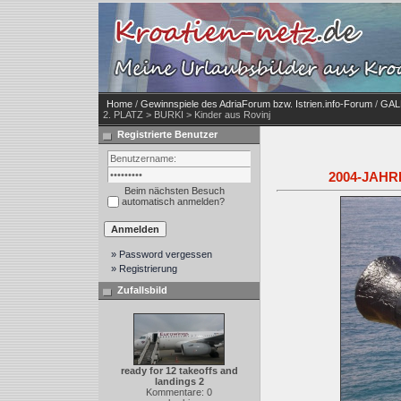
Home
/
Gewinnspiele des AdriaForum bzw. Istrien.info-Forum
/
GALE
2. PLATZ > BURKI > Kinder aus Rovinj
Registrierte Benutzer
2004-JAHRE
Beim nächsten Besuch
automatisch anmelden?
» Password vergessen
» Registrierung
Zufallsbild
ready for 12 takeoffs and
landings 2
Kommentare: 0