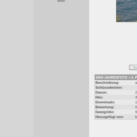
burki
2004-JAHRESFOTO < 2. PL
Beschreibung:
a
Schlüsselwörter:
Datum:
2
Hits:
4
Downloads:
1
Bewertung:
0
Dateigröße:
9
Hinzugefügt von:
b