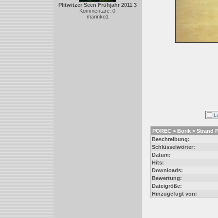
Plitwitzer Seen Frühjahr 2011 3
Kommentare: 0
marinko1
POREC > Borik > Strand P
Beschreibung:
Schlüsselwörter:
Datum:
Hits:
Downloads:
Bewertung:
Dateigröße:
Hinzugefügt von: