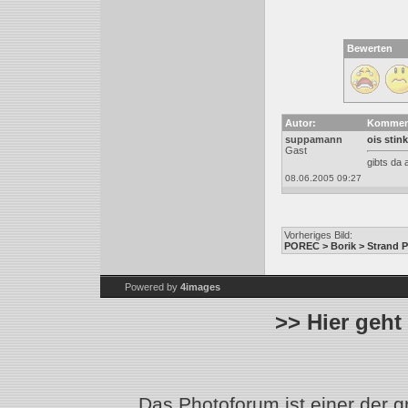
Bewerten
Autor:
Kommen
suppamann
ois stink
Gast
gibts da 
08.06.2005 09:27
Vorheriges Bild:
POREC > Borik > Strand Pi
Powered by
4images
>> Hier geht
Das Photoforum ist einer der 