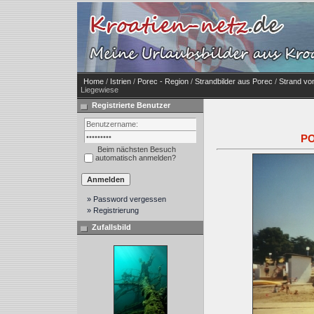
Home
/
Istrien
/
Porec - Region
/
Strandbilder aus Porec
/
Strand von
Liegewiese
Registrierte Benutzer
PO
Beim nächsten Besuch
automatisch anmelden?
» Password vergessen
» Registrierung
Zufallsbild