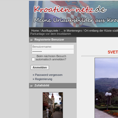
Home
/
Ausflugsziele
/
... in Montenegro
/
Ort entlang der Küste südl
Parkanlage vor dem Inseldamm
Registrierte Benutzer
SVET
Beim nächsten Besuch
automatisch anmelden?
» Password vergessen
» Registrierung
Zufallsbild