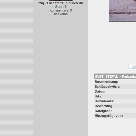
Ptuj - Ein Streifzug durch die
Stadt 3
Kommentare: 0
baskafan
SVETI STEFAN > Parkanl
Beschreibung:
Schlüsselwörter:
Datum:
Hits:
Downloads:
Bewertung:
Dateigröße:
Hinzugefügt von: