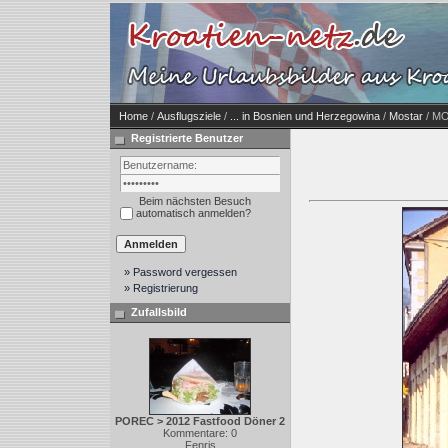
Home
/
Ausflugsziele
/
... in Bosnien und Herzegowina
/
Mostar
/ MO
Registrierte Benutzer
Beim nächsten Besuch
automatisch anmelden?
» Password vergessen
» Registrierung
Zufallsbild
POREC > 2012 Fastfood Döner 2
Kommentare: 0
Fenris