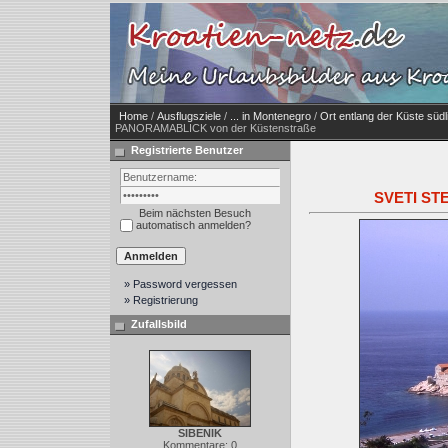
Home
/
Ausflugsziele
/
... in Montenegro
/
Ort entlang der Küste südl
PANORAMABLICK von der Küstenstraße
Registrierte Benutzer
SVETI ST
Beim nächsten Besuch
automatisch anmelden?
» Password vergessen
» Registrierung
Zufallsbild
SIBENIK
Kommentare: 0