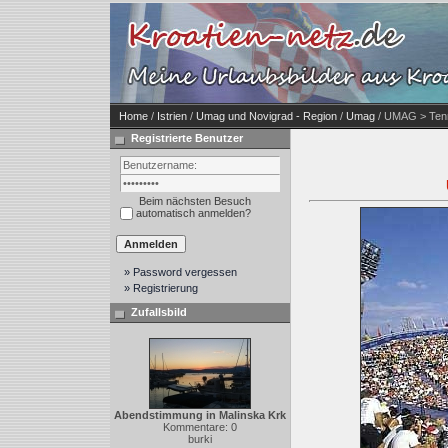
Home
/
Istrien
/
Umag und Novigrad - Region
/
Umag
/ UMAG > Tenn
Registrierte Benutzer
Beim nächsten Besuch
automatisch anmelden?
» Password vergessen
» Registrierung
Zufallsbild
Abendstimmung in Malinska Krk
Kommentare: 0
burki