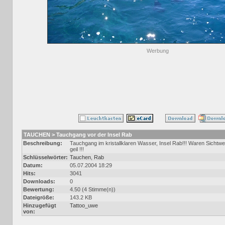
Werbung
TAUCHEN > Tauchgang vor der Insel Rab
Beschreibung:
Tauchgang im kristallklaren Wasser, Insel Rab!!! Waren Sichtwe
geil !!!
Schlüsselwörter:
Tauchen
,
Rab
Datum:
05.07.2004 18:29
Hits:
3041
Downloads:
0
Bewertung:
4.50 (4 Stimme(n))
Dateigröße:
143.2 KB
Hinzugefügt
Tattoo_uwe
von: