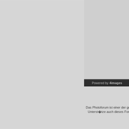
Powered by
4images
Das Photoforum ist einer der g
Unterst�tze auch dieses Foru