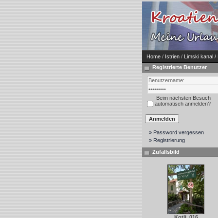
Home
/
Istrien
/
Limski kanal / 
Registrierte Benutzer
Beim nächsten Besuch
automatisch anmelden?
» Password vergessen
» Registrierung
Zufallsbild
Kotli_016