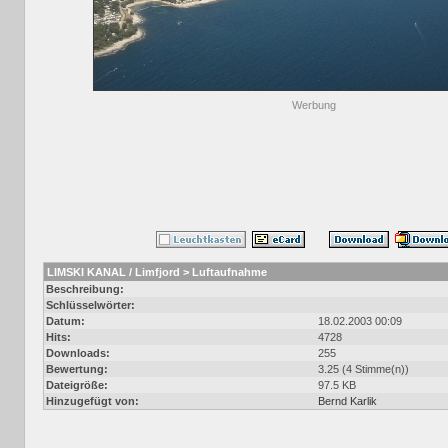
Werbung
LIMSKI KANAL / Limfjord > Luftaufnahme
Beschreibung:
Schlüsselwörter:
Datum:
18.02.2003 00:09
Hits:
4728
Downloads:
255
Bewertung:
3.25 (4 Stimme(n))
Dateigröße:
97.5 KB
Hinzugefügt von:
Bernd Karlik