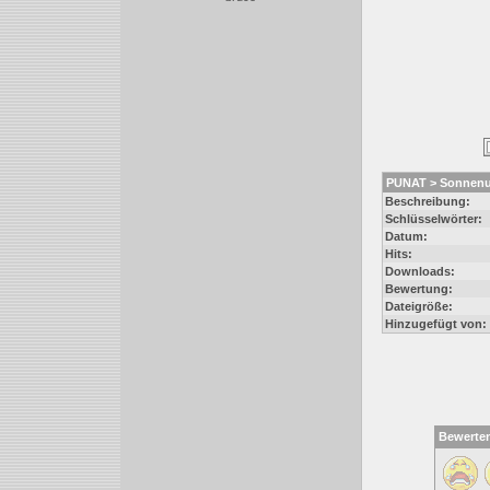
PUNAT > Sonnenu
Beschreibung:
Schlüsselwörter:
Datum:
Hits:
Downloads:
Bewertung:
Dateigröße:
Hinzugefügt von:
Bewerte