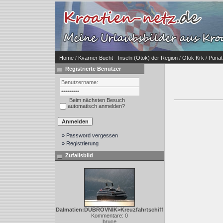
Home
/
Kvarner Bucht - Inseln (Otok) der Region
/
Otok Krk
/
Punat
Registrierte Benutzer
Beim nächsten Besuch
automatisch anmelden?
» Password vergessen
» Registrierung
Zufallsbild
Dalmatien:DUBROVNIK>Kreuzfahrtschiff
Kommentare: 0
bruce