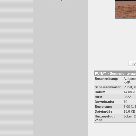
PUNAT > Sonnenuntergan
Beschreibung:
Aufgenom
KRK.
Schlüsselwörter:
Punat
,
K
Datum:
14.08.2
Hits:
2522
Downloads:
79
Bewertung:
8.00 (1 
Dateigröße:
15.6 KB
Hinzugefügt
Joker_2
von: