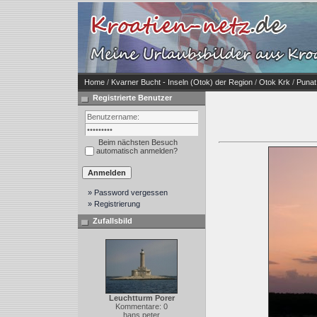
Home
/
Kvarner Bucht - Inseln (Otok) der Region
/
Otok Krk
/
Punat
Registrierte Benutzer
Beim nächsten Besuch
automatisch anmelden?
» Password vergessen
» Registrierung
Zufallsbild
Leuchtturm Porer
Kommentare: 0
hans peter