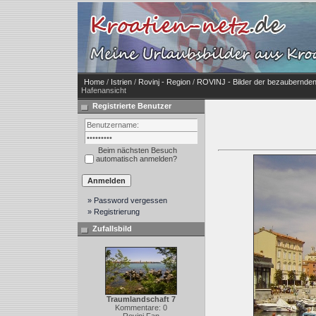
Home
/
Istrien
/
Rovinj - Region
/
ROVINJ - Bilder der bezaubernden
Hafenansicht
Registrierte Benutzer
Beim nächsten Besuch
automatisch anmelden?
» Password vergessen
» Registrierung
Zufallsbild
Traumlandschaft 7
Kommentare: 0