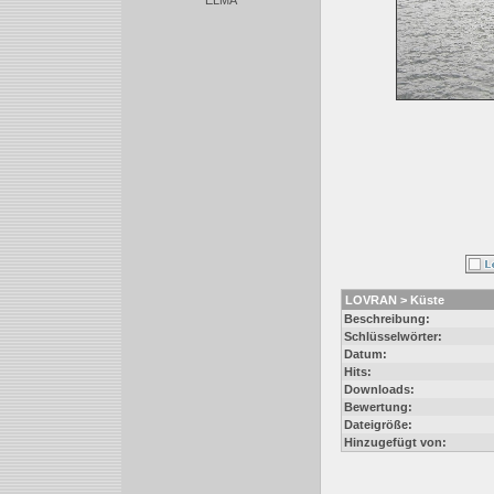
ELMA
LOVRAN > Küste
Beschreibung:
Schlüsselwörter:
Datum:
Hits:
Downloads:
Bewertung:
Dateigröße:
Hinzugefügt von: