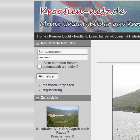
Home
/
Kvarner Bucht - Festland: Brsec bis Senj-Cupina mit Hinterl
Registrierte Benutzer
Beim nächsten Besuch
automatisch anmelden?
» Password vergessen
» Registrierung
Zufallsbild
Autobahn A1 > Von Zagreb nach
Ravca 7
Kommentare: 0