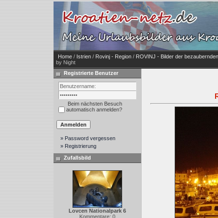
Home
/
Istrien
/
Rovinj - Region
/
ROVINJ - Bilder der bezaubernden
by Night
Registrierte Benutzer
Beim nächsten Besuch
automatisch anmelden?
» Password vergessen
» Registrierung
Zufallsbild
Lovcen Nationalpark 6
Kommentare: 0