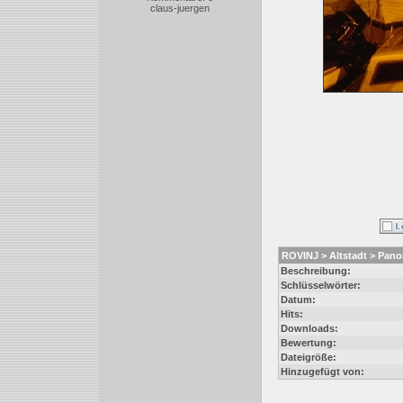
claus-juergen
ROVINJ > Altstadt > Pano
Beschreibung:
Schlüsselwörter:
Datum:
Hits:
Downloads:
Bewertung:
Dateigröße:
Hinzugefügt von: