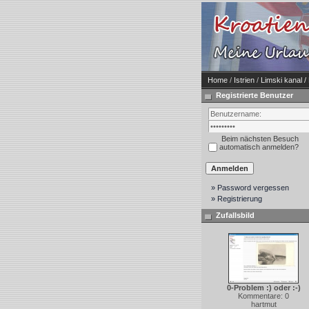
Home
/
Istrien
/
Limski kanal / 
Registrierte Benutzer
Beim nächsten Besuch
automatisch anmelden?
» Password vergessen
» Registrierung
Zufallsbild
0-Problem :) oder :-)
Kommentare: 0
hartmut