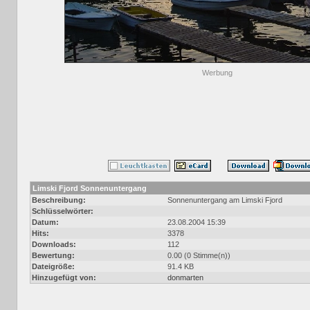
Werbung
Limski Fjord Sonnenuntergang
Beschreibung:
Sonnenuntergang am Limski Fjord
Schlüsselwörter:
Datum:
23.08.2004 15:39
Hits:
3378
Downloads:
112
Bewertung:
0.00 (0 Stimme(n))
Dateigröße:
91.4 KB
Hinzugefügt von:
donmarten