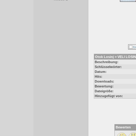
Otok Losinj > VELI LOSINJ
Beschreibung:
Schlüsselwörter:
Datum:
Hits:
Downloads:
Bewertung:
Dateigröße:
Hinzugefügt von:
Bewerten