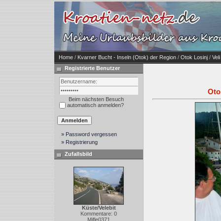
Home
/
Kvarner Bucht - Inseln (Otok) der Region
/
Otok Losinj
/
Veli
Registrierte Benutzer
Oto
Beim nächsten Besuch
automatisch anmelden?
» Password vergessen
» Registrierung
Zufallsbild
Küste/Velebit
Kommentare: 0
Mifle0371