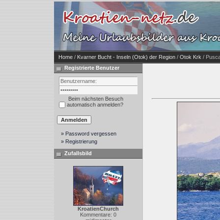
Home
/
Kvarner Bucht - Inseln (Otok) der Region
/
Otok Krk
/ Pusca
Registrierte Benutzer
Beim nächsten Besuch
automatisch anmelden?
» Password vergessen
» Registrierung
Zufallsbild
KroatienChurch
Kommentare: 0