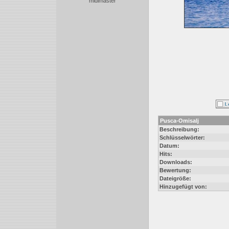
midimaster
Pusca-Omisalj
Beschreibung:
Schlüsselwörter:
Datum:
Hits:
Downloads:
Bewertung:
Dateigröße:
Hinzugefügt von: