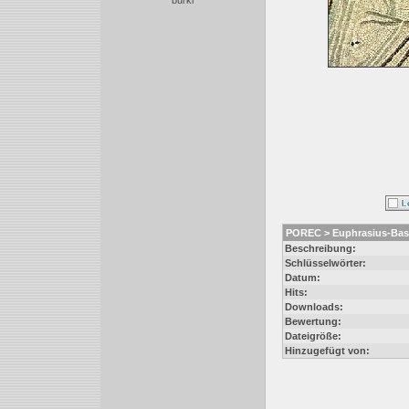
burki
POREC > Euphrasius-Basili
Beschreibung:
Schlüsselwörter:
Datum:
Hits:
Downloads:
Bewertung:
Dateigröße:
Hinzugefügt von: