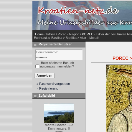
Home
/
Istrien
/
Porec - Region
/
POREC - Bilder der berühmten Alts
Euphrasius-Basilika > Basilika > Altar - Mosaik
Registrierte Benutzer
POREC > E
Beim nächsten Besuch
automatisch anmelden?
» Password vergessen
» Registrierung
Zufallsbild
Monte Bosten -6 2
Kommentare: 0