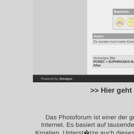
Bewerten
Autor:
Es wurden noch keine Kom
Vorheriges Bild:
POREC > EUPHRASIUS-BAS
Altar
Powered by
4images
>> Hier geht
Das Photoforum ist einer der 
Internet. Es basiert auf tausen
Kroatien. Unterst�tze auch diese