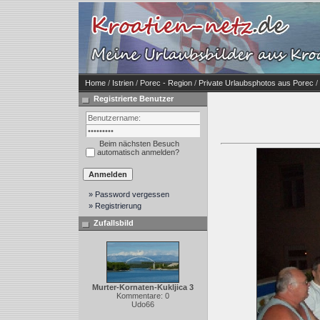
Home
/
Istrien
/
Porec - Region
/
Private Urlaubsphotos aus Porec
/
Registrierte Benutzer
Beim nächsten Besuch
automatisch anmelden?
» Password vergessen
» Registrierung
Zufallsbild
Murter-Kornaten-Kukljica 3
Kommentare: 0
Udo66