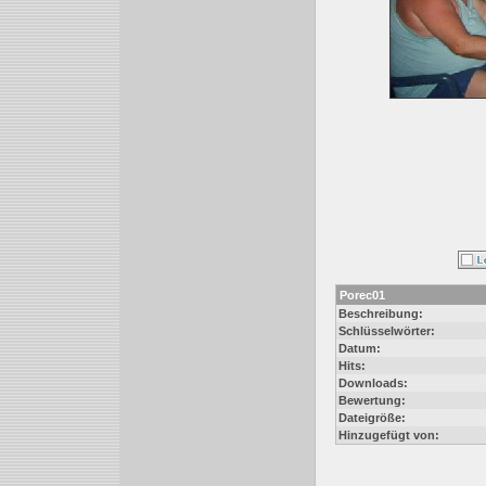
Porec01
Beschreibung:
Schlüsselwörter:
Datum:
Hits:
Downloads:
Bewertung:
Dateigröße:
Hinzugefügt von: