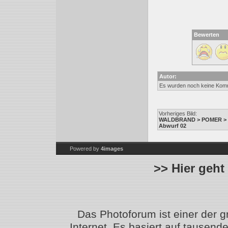
Bewerten
Autor:
Es wurden noch keine Kom
Vorheriges Bild:
WALDBRAND > POMER > W
Abwurf 02
Powered by
4images
>> Hier geht
Das Photoforum ist einer der 
Internet. Es basiert auf tausen