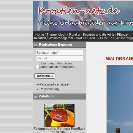
Home
/
Themenblock - Rund um Kroatien und die Adria
/
Pflanzen-, 
Kroatien
/
Waldbrandgefahr
/ WALDBRAND > POMER > Wasserflugzeu
Registrierte Benutzer
WALDBRAND >
Beim nächsten Besuch
automatisch anmelden?
» Password vergessen
» Registrierung
Zufallsbild
Forumsküche: Punjena Paprika >
21.04.2018