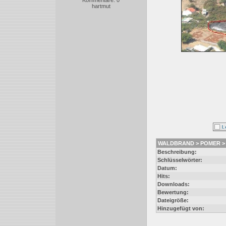
Kommentare: 0
hartmut
WALDBRAND > POMER > V
Beschreibung:
Schlüsselwörter:
Datum:
Hits:
Downloads:
Bewertung:
Dateigröße:
Hinzugefügt von: