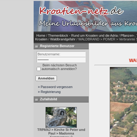
Home
/
Themenblock - Rund um Kroatien und die Adria
/
Pflanzen-, 
Kroatien
/
Waldbrandgefahr
/ WALDBRAND > POMER > Verbrannte 
Registrierte Benutzer
WAL
Beim nächsten Besuch
automatisch anmelden?
» Password vergessen
» Registrierung
Zufallsbild
TRPANJ > Kirche St Peter und
Paul > Madonna