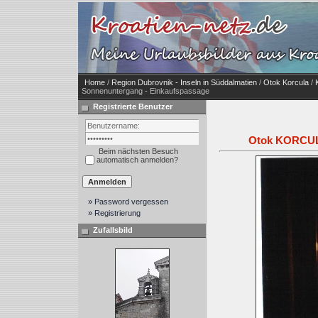
Home
/
Region Dubrovnik - Inseln in Süddalmatien
/
Otok Korcula
/
Sonnenuntergang - Einkaufspassage
Registrierte Benutzer
Otok KORCULA
Beim nächsten Besuch
automatisch anmelden?
» Password vergessen
» Registrierung
Zufallsbild