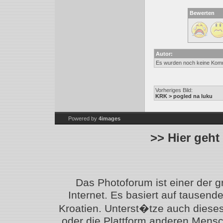
Bewerten
Autor:
Es wurden noch keine Kom
Vorheriges Bild:
KRK > pogled na luku
Powered by
4images
>> Hier geht
Das Photoforum ist einer der 
Internet. Es basiert auf tausen
Kroatien. Unterst�tze auch diese
oder die Plattform anderen Mensc