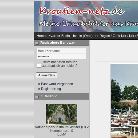
Home
/
Kvarner Bucht - Inseln (Otok) der Region
/
Otok Krk
/
Krk (S
Registrierte Benutzer
Beim nächsten Besuch
automatisch anmelden?
» Password vergessen
» Registrierung
Zufallsbild
Nationalpark Krka im Winter (D) 2
Kommentare: 0
ELMA