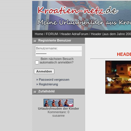
Home
/
FORUM
/
Header AdriaForum
/
Header (aus dem Jahre 200
Registrierte Benutzer
HEADER
Beim nächsten Besuch
automatisch anmelden?
» Password vergessen
» Registrierung
Zufallsbild
Urlaubsfreuden der Kinder
Kommentare: 0
susanne