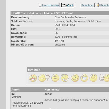
HEADER > Herbst an der Adria mit SCHIFF/Boot
Beschreibung:
Eine Bucht nahe Jadranovo
Schlüsselwörter:
Kvarner
,
Bucht
,
Jadranovo
,
Schiff
,
Boot
Datum:
25.09.2004 20:54
Hits:
2954
Downloads:
55
Bewertung:
5.00 (3 Stimme(n))
Dateigröße:
50.7 KB
Hinzugefügt von:
susanne
Bewerten
Autor:
Kommentar:
Ini
super
Member
dieses bild gefällt mir richtig gut. weiter so susanne! ini
Registriert seit: 28.10.2003
Kommentare: 84