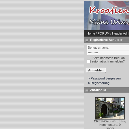
Home
/
FORUM
/
Header Adr
Registrierte Benutzer
Beim nächsten Besuch
automatisch anmelden?
» Password vergessen
» Registrierung
Zufallsbild
CRES>Osor>Frühling
Kommentare: 0
sonni