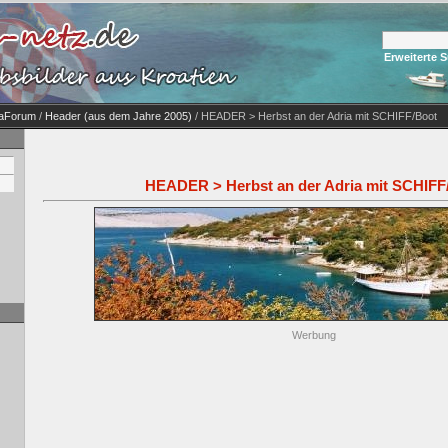
Erweiterte 
iaForum
/
Header (aus dem Jahre 2005)
/ HEADER > Herbst an der Adria mit SCHIFF/Boot
HEADER > Herbst an der Adria mit SCHIFF
Werbung