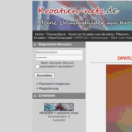
Home
/
Themenblock - Rund um Kroatien und die Adria
/
Pflanzen-, 
Kroatien
/
NaturSchauspiel
/ OPATIJA > Sonnenspiel - Blick vom Hote
Registrierte Benutzer
OPATIJ
Beim nächsten Besuch
automatisch anmelden?
» Password vergessen
» Registrierung
Zufallsbild
HEADER > seestern vrsar
Kommentare: 0
susanne