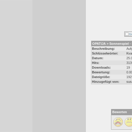
OPATIJA > Sonnenspiel - 
Beschreibung:
Auf
Schlüsselwörter:
Kva
Datum:
25.
Hits:
313
Downloads:
19
Bewertung:
0.0
Dateigröße:
192
Hinzugefügt von:
sus
Bewerten