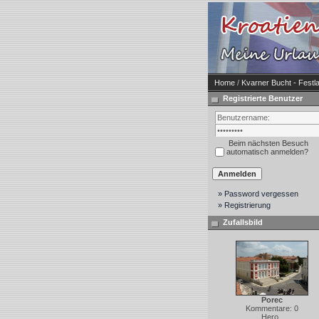
Home
/
Kvarner Bucht - Festla
Registrierte Benutzer
Beim nächsten Besuch
automatisch anmelden?
» Password vergessen
» Registrierung
Zufallsbild
Porec
Kommentare: 0
Hero_