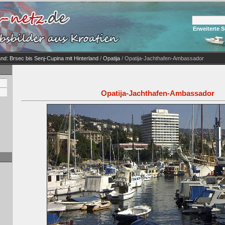
Erweiterte 
nd: Brsec bis Senj-Cupina mit Hinterland
/
Opatija
/ Opatija-Jachthafen-Ambassador
Opatija-Jachthafen-Ambassador