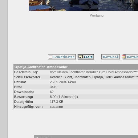
Werbung
Opatija-Jachthafen-Ambassador
Beschreibung:
Vom kleinen Jachthafen herüber zum Hotel Ambassador***** 
Schlüsselwörter:
Kvarner
,
Bucht
,
Jachthafen
,
Opatija
,
Hotel
,
Ambassador****
Datum:
26.09.2004 14:00
Hits:
3419
Downloads:
62
Bewertung:
8.00 (1 Stimme(n))
Dateigröße:
117.3 KB
Hinzugefügt von:
susanne