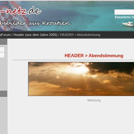
Erweiterte 
iaForum
/
Header (aus dem Jahre 2005)
/ HEADER > Abendstimmung
HEADER > Abendstimmung
Werbung