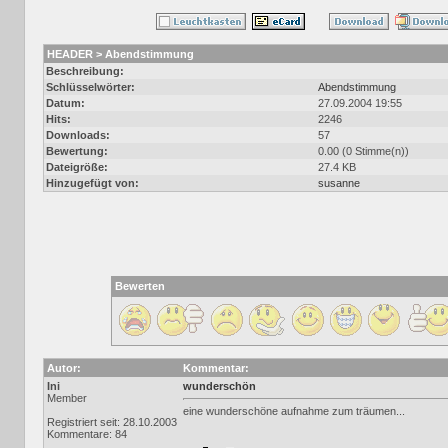
HEADER > Abendstimmung
Beschreibung:
Schlüsselwörter:
Abendstimmung
Datum:
27.09.2004 19:55
Hits:
2246
Downloads:
57
Bewertung:
0.00 (0 Stimme(n))
Dateigröße:
27.4 KB
Hinzugefügt von:
susanne
Bewerten
Autor:
Kommentar:
Ini
wunderschön
Member
eine wunderschöne aufnahme zum träumen...
Registriert seit: 28.10.2003
Kommentare: 84