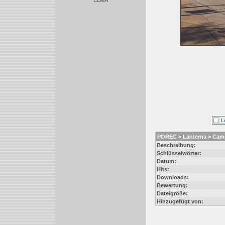
ELMA
POREC > Lanterna > Camp
Beschreibung:
Schlüsselwörter:
Datum:
Hits:
Downloads:
Bewertung:
Dateigröße:
Hinzugefügt von: