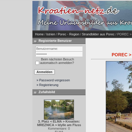
Home
/
Istrien
/
Porec - Region
/
Strandbilder aus Porec
/ POREC > L
Registrierte Benutzer
POREC > 
Beim nächsten Besuch
automatisch anmelden?
» Password vergessen
» Registrierung
Zufallsbild
3. Platz < ELMA > Kroatien:
MREZNICA > Idylle am Fluss
Kommentare: 0