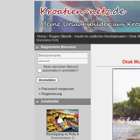
Home
/
Region Sibenik - Inseln im südlichen Norddalmatien
/
Otok M
Standabschnitt
Registrierte Benutzer
Otok Mu
Beim nächsten Besuch
automatisch anmelden?
» Password vergessen
» Registrierung
Zufallsbild
Rundgang in Pula 4
Kommentare: 0