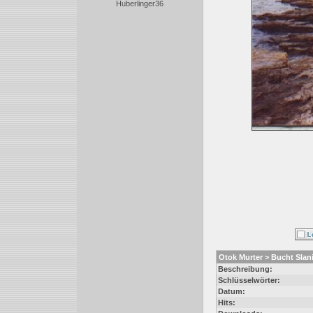
Huberlinger36
Otok Murter > Bucht Slani
Beschreibung:
Schlüsselwörter:
Datum:
Hits: