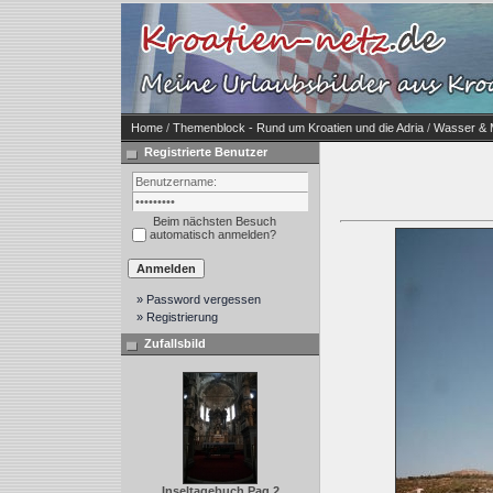
Home
/
Themenblock - Rund um Kroatien und die Adria
/
Wasser & 
Registrierte Benutzer
Beim nächsten Besuch
automatisch anmelden?
» Password vergessen
» Registrierung
Zufallsbild
Inseltagebuch Pag 2