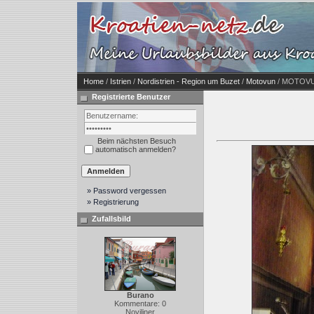
Home
/
Istrien
/
Nordistrien - Region um Buzet
/
Motovun
/ MOTOVUN 
Registrierte Benutzer
Beim nächsten Besuch
automatisch anmelden?
» Password vergessen
» Registrierung
Zufallsbild
Burano
Kommentare: 0
Noviliner