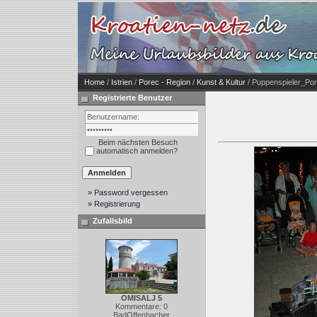
Home
/
Istrien
/
Porec - Region
/
Kunst & Kultur
/ Puppenspieler_Po
Registrierte Benutzer
Beim nächsten Besuch
automatisch anmelden?
» Password vergessen
» Registrierung
Zufallsbild
OMISALJ 5
Kommentare: 0
BadOffenbacher