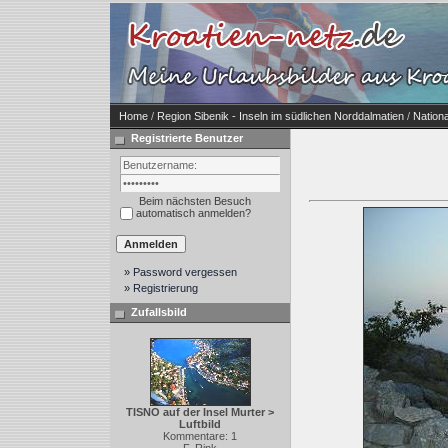
Home
/
Region Sibenik - Inseln im südlichen Norddalmatien
/
Nationa
Registrierte Benutzer
Beim nächsten Besuch
automatisch anmelden?
» Password vergessen
» Registrierung
Zufallsbild
TISNO auf der Insel Murter >
Luftbild
Kommentare: 1