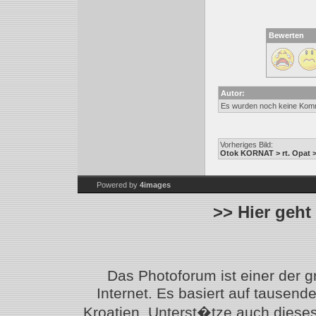
Bewerten
Autor:
Es wurden noch keine Kom
Vorheriges Bild:
Otok KORNAT > rt. Opat >
Powered by
4images
>> Hier geht
Das Photoforum ist einer der 
Internet. Es basiert auf tausen
Kroatien. Unterst�tze auch diese