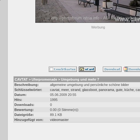
Werbung
CAVTAT > Uferpromenade > Umgebung und mehr 7
Beschreibung:
allgemeine umgebung und persönliche schöne bilder
Schlüsselwörter:
cavtat
,
meer
,
strand
,
glassboot
,
panorama
,
gute
,
küche
,
ca
Datum:
05.06.2009 20:55
Hits:
1995
Downloads:
0
Bewertung:
0.00 (0 Stimme(n))
Dateigröße:
89.1 KB
Hinzugefügt von:
videomaster