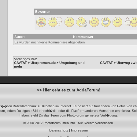
Bewerten
Autor:
Kommentar:
Es wurden noch keine Kommentare abgegeben.
Vorheriges Bild:
CAVTAT > Uferpromenade > Umgebung und
CAVTAT > Uferweg zwi
mehr
>> Hier geht es zum AdriaForum!
r��ten Bilderdatenbank zu Kroatien im Internet. Es basiert auf tausenden von Fotos von eh
m, indem Du eigene Bilder hochl�dst oder die Plattform anderen Menschen empfiehlst. Sol
haben, steht Dir das Team vom Photoforum gerne zur Verf�gung.
© 2000-2012 Photoforum.Istria.info - Alle Rechte vorbehalten.
Datenschutz
|
Impressum