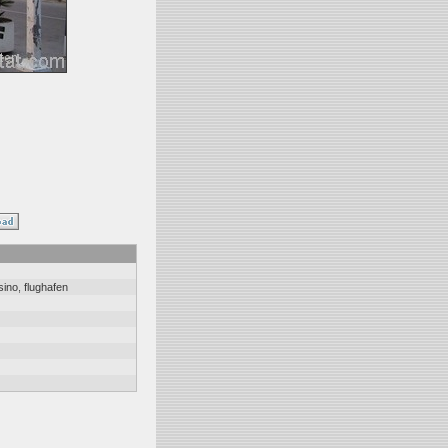
sino
,
flughafen