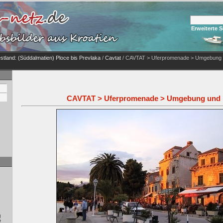
Erweiterte 
stland: (Süddalmatien) Ploce bis Prevlaka
/
Cavtat
/ CAVTAT > Uferpromenade > Umgebung
CAVTAT > Uferpromenade > Umgebung und 
g
2