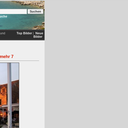
Suche
 und
Top Bilder
|
Neue
Bilder
mehr 7