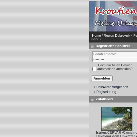
Home
/
Region Dubrovnik - Fe
mehr 7
Registrierte Benutzer
Beim nächsten Besuch
automatisch anmelden?
» Password vergessen
» Registrierung
Zufallsbild
Istrien:CERVAR>Campin
Ulika>vor dem Unwetter 