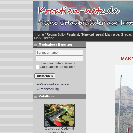
Home
/
Region Split - Festland: (Mitteldalmatien) Marina bis Gradac
Markuskirche
Registrierte Benutzer
MAKAR
Beim nächsten Besuch
automatisch anmelden?
» Password vergessen
» Registrierung
Zufallsbild
Qerret bei Golem 5
Kommentare: 0