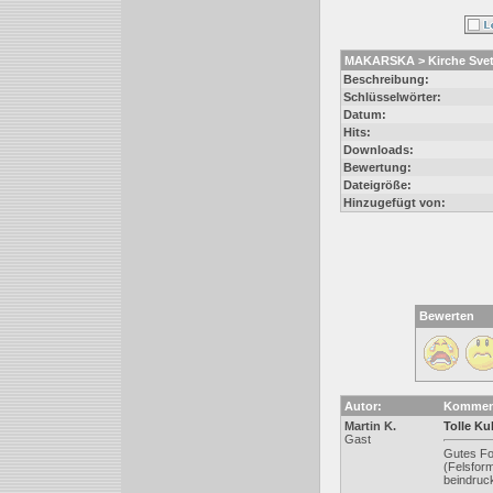
MAKARSKA > Kirche Sveti
Beschreibung:
Schlüsselwörter:
Datum:
Hits:
Downloads:
Bewertung:
Dateigröße:
Hinzugefügt von:
Bewerten
Autor:
Kommen
Martin K.
Tolle Ku
Gast
Gutes Fo
(Felsfor
beindruc