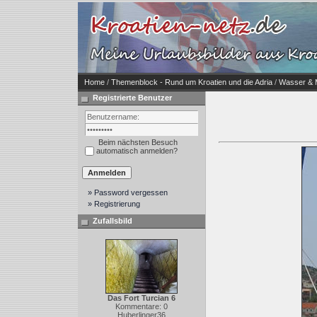
Home
/
Themenblock - Rund um Kroatien und die Adria
/
Wasser & 
Registrierte Benutzer
Beim nächsten Besuch
automatisch anmelden?
» Password vergessen
» Registrierung
Zufallsbild
Das Fort Turcian 6
Kommentare: 0
Huberlinger36