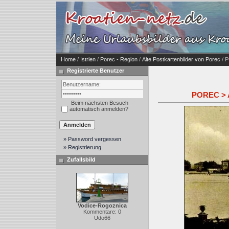
Home
/
Istrien
/
Porec - Region
/
Alte Postkartenbilder von Porec
/ P
Registrierte Benutzer
POREC > Al
Beim nächsten Besuch
automatisch anmelden?
» Password vergessen
» Registrierung
Zufallsbild
Vodice-Rogoznica
Kommentare: 0
Udo66