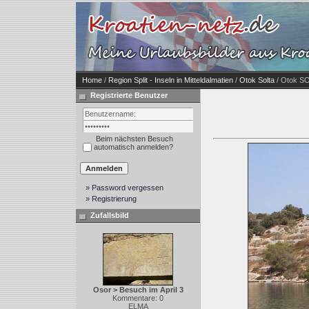
Home
/
Region Split - Inseln in Mitteldalmatien
/
Otok Solta
/ Otok SO
Registrierte Benutzer
Beim nächsten Besuch
automatisch anmelden?
» Password vergessen
» Registrierung
Zufallsbild
Osor > Besuch im April 3
Kommentare: 0
ELMA