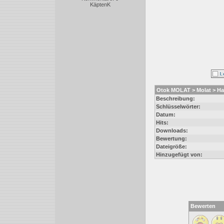
KäptenK
Otok MOLAT > Molat > H
Beschreibung:
Schlüsselwörter:
Datum:
Hits:
Downloads:
Bewertung:
Dateigröße:
Hinzugefügt von:
Bewerten