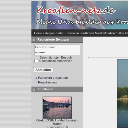
Home
/
Region Zadar - Inseln im nördlichen Norddalmatien
/ Otok M
Registrierte Benutzer
Beim nächsten Besuch
automatisch anmelden?
» Password vergessen
» Registrierung
Zufallsbild
Otok LOSINJ > Mali Losinj >
Hafen
Kommentare: 0