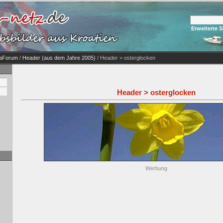
Erweiterte 
iaForum
/
Header (aus dem Jahre 2005)
/ Header > osterglocken
Header > osterglocken
Werbung