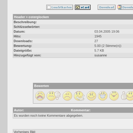
Header > osterglocken
Beschreibung:
Schlüsselwörter:
Datum:
03.04.2005 19:06
Hits:
1945
Downloads:
27
Bewertung:
5.00 (2 Stimme(n))
Dateigröße:
5.7 KB
Hinzugefügt von:
susanne
Bewerten
Autor:
Kommentar:
Es wurden noch keine Kommentare abgegeben.
Vorheriges Bild: