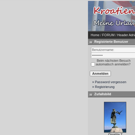
Home
/
FORUM
/
Header Adr
Registrierte Benutzer
Beim nächsten Besuch
automatisch anmelden?
» Password vergessen
» Registrierung
Zufallsbild
Opatija 7